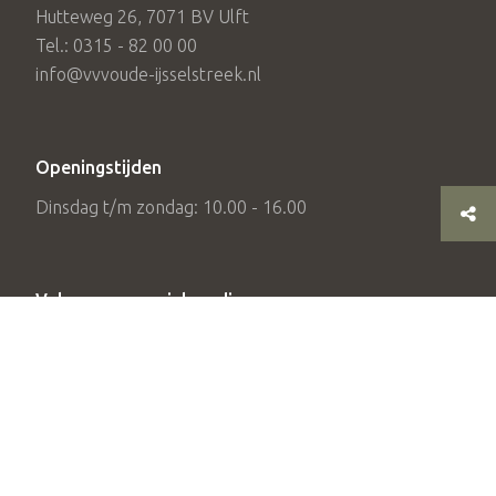
Hutteweg 26, 7071 BV Ulft
Tel.: 0315 - 82 00 00
info@vvvoude-ijsselstreek.nl
Openingstijden
Dinsdag t/m zondag: 10.00 - 16.00
Volg ons op social media
© 2026 Stichting Achterhoek Toerisme